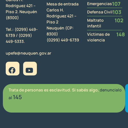
107
Emergencias
Mesa de entrada
Rodriguez 421 –
Carlos H.
103
Piso 2. Neuquén
Defensa Civil
Rodriguez 421 –
(8300)
102
Maltrato
Piso 2
infantil
Neuquén (CP:
Tel.:
(0299) 449-
148
8300)
Víctimas de
6739 /
(0299)
(0299) 449-6739
violencia
449-5333.
upefe@neuquen.gov.ar
Trata de personas es esclavitud. Si sabés algo,
denuncialo
145
al