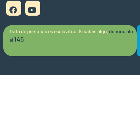
Trata de personas es esclavitud. Si sabés algo,
denuncialo
145
al