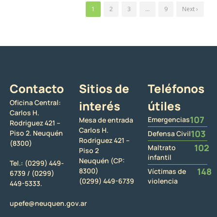
1
2
3
…
9
Next ›
Contacto
Sitios de
Teléfonos
Oficina Central:
interés
útiles
Carlos H.
107
Emergencias
Mesa de entrada
Rodriguez 421 –
Carlos H.
103
Piso 2. Neuquén
Defensa Civil
Rodriguez 421 –
(8300)
102
Maltrato
Piso 2
infantil
Neuquén (CP:
Tel.:
(0299) 449-
148
8300)
Víctimas de
6739 /
(0299)
(0299) 449-6739
violencia
449-5333.
upefe@neuquen.gov.ar