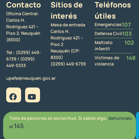
Contacto
Sitios de
Teléfonos
Oficina Central:
interés
útiles
Carlos H.
107
Emergencias
Mesa de entrada
Rodriguez 421 –
Carlos H.
103
Piso 2. Neuquén
Defensa Civil
Rodriguez 421 –
(8300)
102
Maltrato
Piso 2
infantil
Neuquén (CP:
Tel.:
(0299) 449-
148
8300)
Víctimas de
6739 /
(0299)
(0299) 449-6739
violencia
449-5333.
upefe@neuquen.gov.ar
Trata de personas es esclavitud. Si sabés algo,
denuncialo
145
al