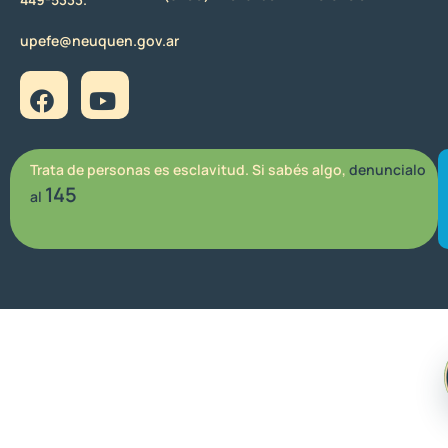
upefe@neuquen.gov.ar
Trata de personas es esclavitud. Si sabés algo,
denuncialo
145
al