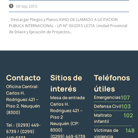
09 Sep 2015
Descargar Pliegos y Planos AVISO DE LLAMADO A LICITACION
PUBLICA INTERNACIONAL – LPI N° 03/2015 LICITA: Unidad Provincial
de Enlace y Ejecución de Proyectos...
Contacto
Sitios de
Teléfonos
Oficina Central:
interés
útiles
Carlos H.
107
Emergencias
Mesa de entrada
Rodriguez 421 –
Carlos H.
103
Piso 2. Neuquén
Defensa Civil
Rodriguez 421 –
(8300)
102
Maltrato
Piso 2
infantil
Neuquén (CP:
Tel.:
(0299) 449-
148
8300)
Víctimas de
6739 /
(0299)
(0299) 449-6739
violencia
449-5333.