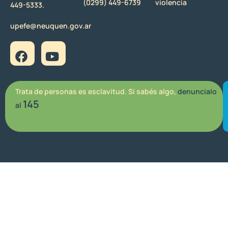
(0299) 449-6739
violencia
449-5333.
upefe@neuquen.gov.ar
Trata de personas es esclavitud. Si sabés algo,
denuncialo
145
al