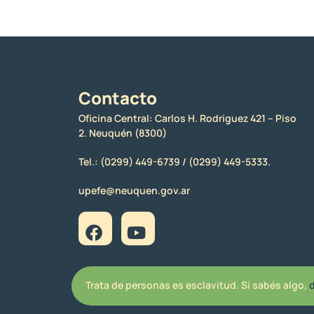
Contacto
Oficina Central: Carlos H. Rodriguez 421 – Piso
2. Neuquén (8300)
Tel.:
(0299) 449-6739 /
(0299) 449-5333.
upefe@neuquen.gov.ar
Trata de personas es esclavitud. Si sabés algo,
d