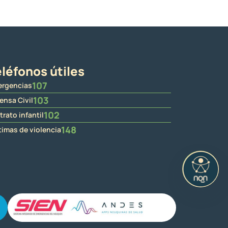
léfonos útiles
107
rgencias
103
ensa Civil
102
trato infantil
148
timas de violencia