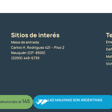
Sitios de interés
Te
Eme
Mesa de entrada
Carlos H. Rodriguez 421 – Piso 2
Def
Neuquén (CP: 8300)
Mal
(0299) 449-6739
Víc
LAS MALVINAS SON ARGENTINAS
145
enuncialo al