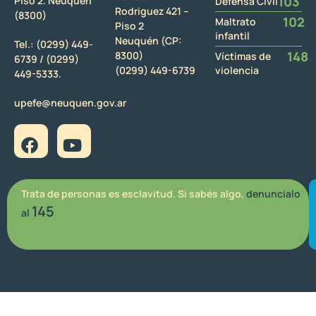
103
Piso 2. Neuquén
Defensa Civil
Rodriguez 421 –
(8300)
102
Maltrato
Piso 2
infantil
Neuquén (CP:
Tel.:
(0299) 449-
148
8300)
Víctimas de
6739 /
(0299)
(0299) 449-6739
violencia
449-5333.
upefe@neuquen.gov.ar
Trata de personas es esclavitud. Si sabés algo,
denuncialo
145
al