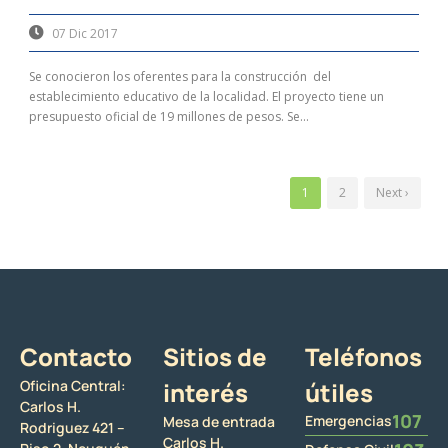
07 Dic 2017
Se conocieron los oferentes para la construcción del
establecimiento educativo de la localidad. El proyecto tiene un
presupuesto oficial de 19 millones de pesos. Se...
1
2
Next ›
Contacto
Sitios de
Teléfonos
Oficina Central:
interés
útiles
Carlos H.
107
Emergencias
Mesa de entrada
Rodriguez 421 –
Carlos H.