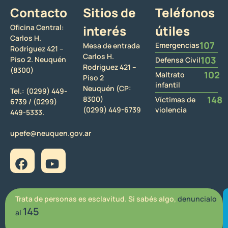
Contacto
Sitios de
Teléfonos
Oficina Central:
interés
útiles
Carlos H.
107
Emergencias
Mesa de entrada
Rodriguez 421 –
Carlos H.
103
Piso 2. Neuquén
Defensa Civil
Rodriguez 421 –
(8300)
102
Maltrato
Piso 2
infantil
Neuquén (CP:
Tel.:
(0299) 449-
148
8300)
Víctimas de
6739 /
(0299)
(0299) 449-6739
violencia
449-5333.
upefe@neuquen.gov.ar
Trata de personas es esclavitud. Si sabés algo,
denuncialo
145
al