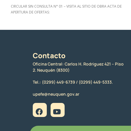
CIRCULAR SIN CONSULTA N° 01 – VISITA AL SITIO DE OBRA ACTA DE
APERTURA DE OFERTAS:
Contacto
Oficina Central: Carlos H. Rodriguez 421 – Piso
2. Neuquén (8300)
Tel.:
(0299) 449-6739 /
(0299) 449-5333.
upefe@neuquen.gov.ar