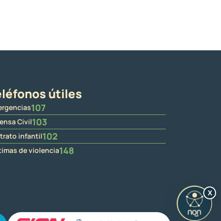
léfonos útiles
107
rgencias
103
ensa Civil
102
trato infantil
148
timas de violencia
X