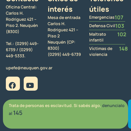
Oficina Central:
interés
útiles
Carlos H.
107
Emergencias
Mesa de entrada
Rodriguez 421 –
Carlos H.
103
Piso 2. Neuquén
Defensa Civil
Rodriguez 421 –
(8300)
102
Maltrato
Piso 2
infantil
Neuquén (CP:
Tel.:
(0299) 449-
148
8300)
Víctimas de
6739 /
(0299)
(0299) 449-6739
violencia
449-5333.
upefe@neuquen.gov.ar
Trata de personas es esclavitud. Si sabés algo,
denuncialo
145
al