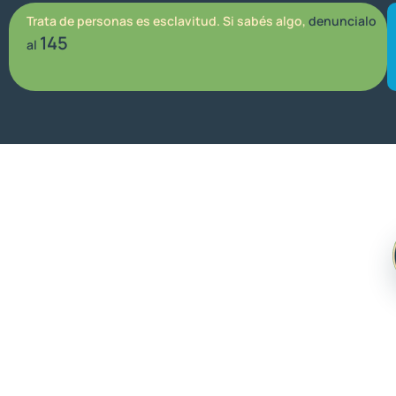
Trata de personas es esclavitud. Si sabés algo,
denuncialo
145
al