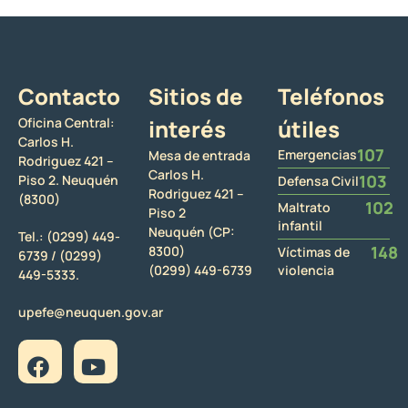
Contacto
Sitios de
Teléfonos
Oficina Central:
interés
útiles
Carlos H.
107
Emergencias
Mesa de entrada
Rodriguez 421 –
Carlos H.
103
Piso 2. Neuquén
Defensa Civil
Rodriguez 421 –
(8300)
102
Maltrato
Piso 2
infantil
Neuquén (CP:
Tel.:
(0299) 449-
148
8300)
Víctimas de
6739 /
(0299)
(0299) 449-6739
violencia
449-5333.
upefe@neuquen.gov.ar