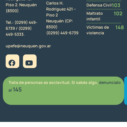
Carlos H.
103
Piso 2. Neuquén
Defensa Civil
Rodriguez 421 –
(8300)
102
Maltrato
Piso 2
infantil
Neuquén (CP:
Tel.:
(0299) 449-
148
8300)
Víctimas de
6739 /
(0299)
(0299) 449-6739
violencia
449-5333.
upefe@neuquen.gov.ar
Trata de personas es esclavitud. Si sabés algo,
denuncialo
145
al