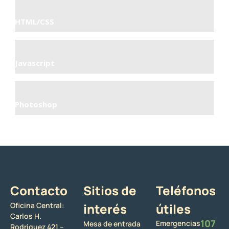
HTML/CSS
Javascript
Photoshop
Contacto
Sitios de
Teléfonos
Oficina Central:
interés
útiles
Carlos H.
107
Emergencias
Mesa de entrada
Rodriguez 421 –