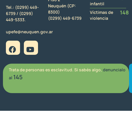
infantil
Neuquén (CP:
Tel.:
(0299) 449-
148
8300)
Víctimas de
6739 /
(0299)
(0299) 449-6739
violencia
449-5333.
upefe@neuquen.gov.ar
Trata de personas es esclavitud. Si sabés algo,
denuncialo
145
al