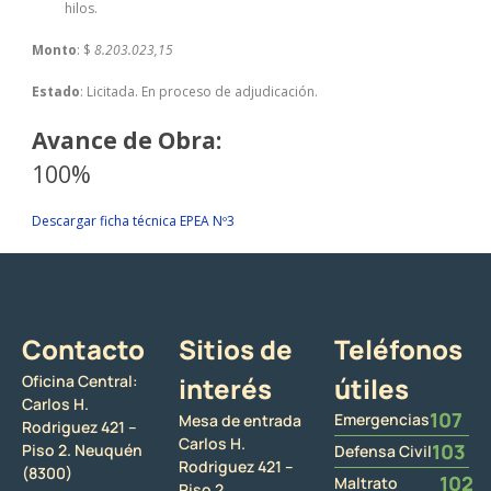
hilos.
Monto
: $
8.203.023,15
Estado
: Licitada. En proceso de adjudicación.
Avance de Obra:
100%
Descargar ficha técnica EPEA Nº3
Contacto
Sitios de
Teléfonos
Oficina Central:
interés
útiles
Carlos H.
107
Emergencias
Mesa de entrada
Rodriguez 421 –
Carlos H.
103
Piso 2. Neuquén
Defensa Civil
Rodriguez 421 –
(8300)
102
Maltrato
Piso 2