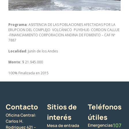
Programa
: ASISTENCIA DE LAS POBLACIONES AFECTADAS POR LA
ERUPCION DEL COMPLEJO VOLCÁNICO PUYEHUE- CORDON CALLUE
-FINANCIAMIENTO CORPORACION ANDINA DE FOMENTO – CAF Nº
7887
Localidad
: Junín de los Andes
Monto:
$ 21.945.000
100% Finalizada en 2015
Contacto
Sitios de
Teléfonos
Oficina Central:
interés
útiles
Carlos H.
107
Emergencias
Mesa de entrada
Rodriguez 421 –