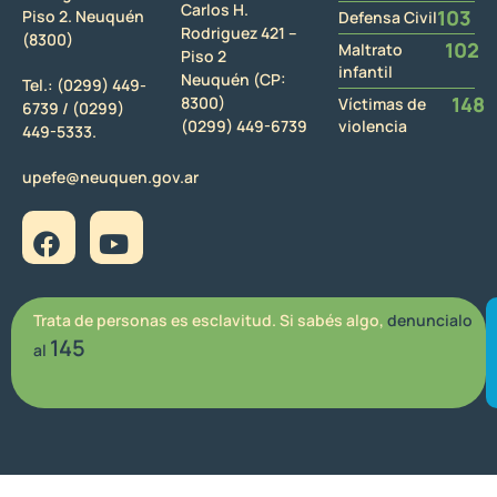
Carlos H.
103
Piso 2. Neuquén
Defensa Civil
Rodriguez 421 –
(8300)
102
Maltrato
Piso 2
infantil
Neuquén (CP:
Tel.:
(0299) 449-
148
8300)
Víctimas de
6739 /
(0299)
(0299) 449-6739
violencia
449-5333.
upefe@neuquen.gov.ar
Trata de personas es esclavitud. Si sabés algo,
denuncialo
145
al