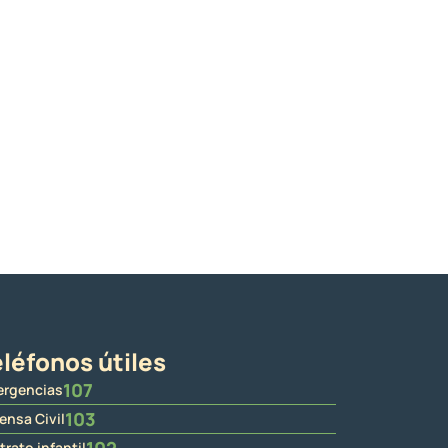
léfonos útiles
107
rgencias
103
ensa Civil
trato infantil