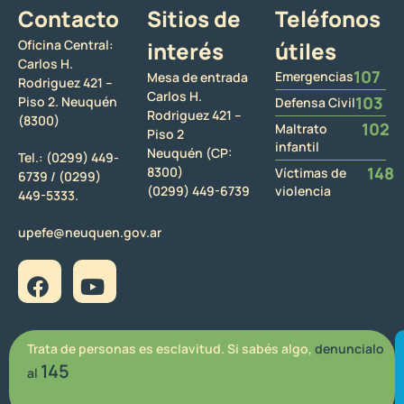
Contacto
Sitios de
Teléfonos
Oficina Central:
interés
útiles
Carlos H.
107
Emergencias
Mesa de entrada
Rodriguez 421 –
Carlos H.
103
Piso 2. Neuquén
Defensa Civil
Rodriguez 421 –
(8300)
102
Maltrato
Piso 2
infantil
Neuquén (CP:
Tel.:
(0299) 449-
148
8300)
Víctimas de
6739 /
(0299)
(0299) 449-6739
violencia
449-5333.
upefe@neuquen.gov.ar
Trata de personas es esclavitud. Si sabés algo,
denuncialo
145
al