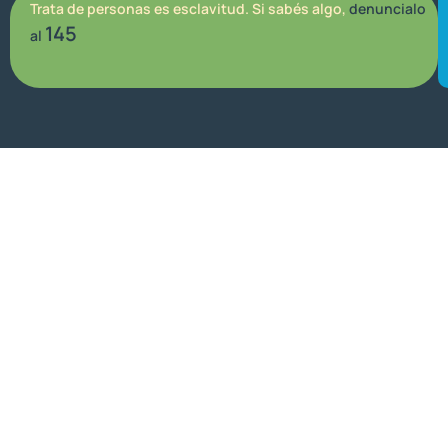
Trata de personas es esclavitud. Si sabés algo,
denuncialo
145
al