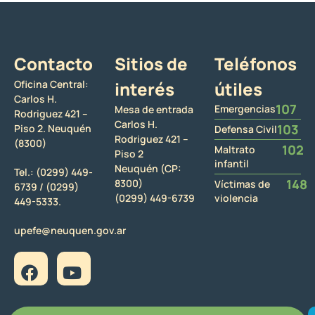
Contacto
Sitios de
Teléfonos
Oficina Central:
interés
útiles
Carlos H.
107
Emergencias
Mesa de entrada
Rodriguez 421 –
Carlos H.
103
Piso 2. Neuquén
Defensa Civil
Rodriguez 421 –
(8300)
102
Maltrato
Piso 2
infantil
Neuquén (CP:
Tel.:
(0299) 449-
148
8300)
Víctimas de
6739 /
(0299)
(0299) 449-6739
violencia
449-5333.
upefe@neuquen.gov.ar