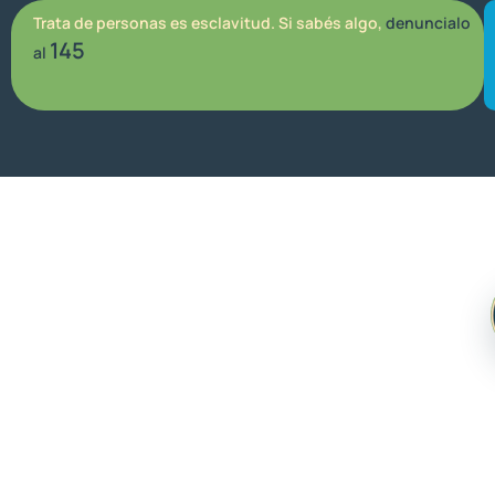
Trata de personas es esclavitud. Si sabés algo,
denuncialo
145
al