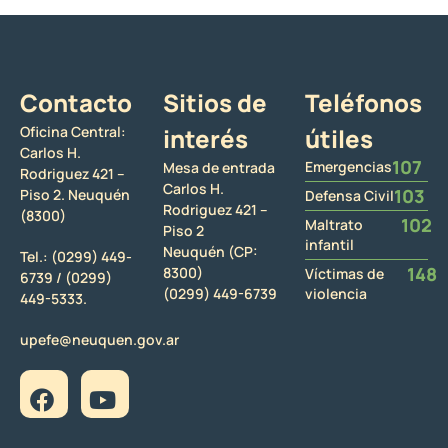
Contacto
Sitios de
Teléfonos
Oficina Central:
interés
útiles
Carlos H.
107
Emergencias
Mesa de entrada
Rodriguez 421 –
Carlos H.
103
Piso 2. Neuquén
Defensa Civil
Rodriguez 421 –
(8300)
102
Maltrato
Piso 2
infantil
Neuquén (CP:
Tel.:
(0299) 449-
148
8300)
Víctimas de
6739 /
(0299)
(0299) 449-6739
violencia
449-5333.
upefe@neuquen.gov.ar