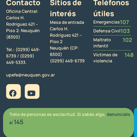
Contacto
Sitios de
Teléfonos
Oficina Central:
interés
útiles
Carlos H.
107
Emergencias
Mesa de entrada
Rodriguez 421 –
Carlos H.
103
Piso 2. Neuquén
Defensa Civil
Rodriguez 421 –
(8300)
102
Maltrato
Piso 2
infantil
Neuquén (CP:
Tel.:
(0299) 449-
148
8300)
Víctimas de
6739 /
(0299)
(0299) 449-6739
violencia
449-5333.
upefe@neuquen.gov.ar
Trata de personas es esclavitud. Si sabés algo,
denuncialo
145
al