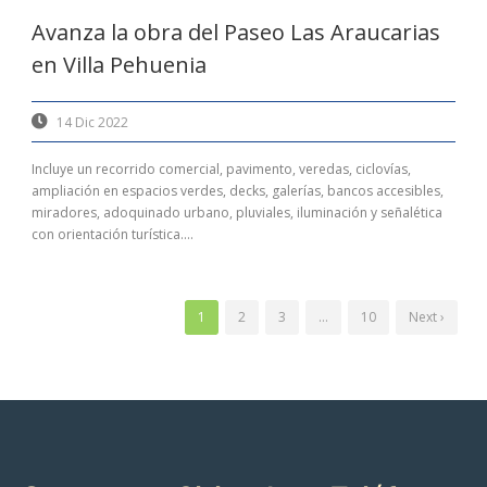
Avanza la obra del Paseo Las Araucarias
en Villa Pehuenia
14 Dic 2022
Incluye un recorrido comercial, pavimento, veredas, ciclovías,
ampliación en espacios verdes, decks, galerías, bancos accesibles,
miradores, adoquinado urbano, pluviales, iluminación y señalética
con orientación turística....
1
2
3
…
10
Next ›