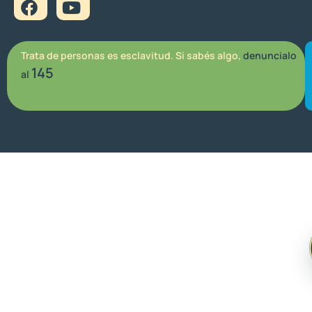
Trata de personas es esclavitud. Si sabés algo,
denuncialo
145
al