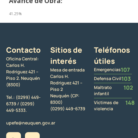
Avance de Obra:
41.25%
Contacto
Sitios de
Teléfonos
Oficina Central:
interés
útiles
Carlos H.
107
Emergencias
Mesa de entrada
Rodriguez 421 –
Carlos H.
103
Piso 2. Neuquén
Defensa Civil
Rodriguez 421 –
(8300)
102
Maltrato
Piso 2
infantil
Neuquén (CP:
Tel.:
(0299) 449-
148
8300)
Víctimas de
6739 /
(0299)
(0299) 449-6739
violencia
449-5333.
upefe@neuquen.gov.ar