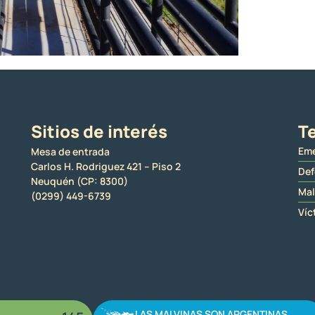
Sitios de interés
Te
Eme
Mesa de entrada
Carlos H. Rodriguez 421 – Piso 2
Def
Neuquén (CP: 8300)
Mal
(0299) 449-6739
Víc
LAS MALVINAS SON ARGENTINAS