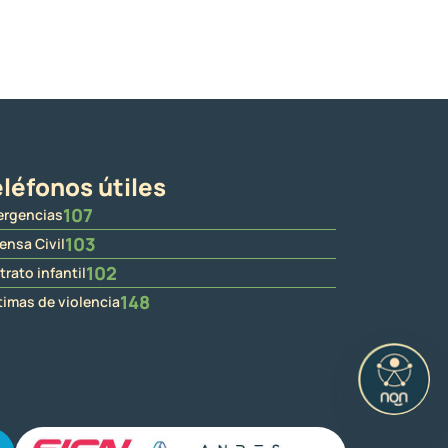
léfonos útiles
107
rgencias
103
ensa Civil
102
trato infantil
148
timas de violencia