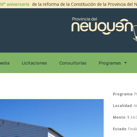
20° aniversario
de la reforma de la Constitución de la Provincia del
media
Licitaciones
Consultorías
Programas
Programa
: 
Localidad
: A
Monto
: $ 34
Estado
: Fina