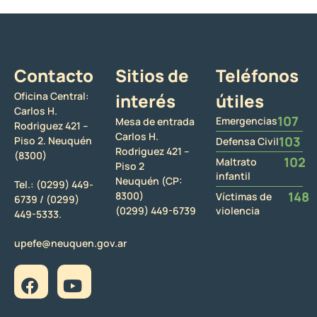
Contacto
Sitios de
Teléfonos
Oficina Central:
interés
útiles
Carlos H.
107
Emergencias
Mesa de entrada
Rodriguez 421 –
Carlos H.
103
Piso 2. Neuquén
Defensa Civil
Rodriguez 421 –
(8300)
102
Maltrato
Piso 2
infantil
Neuquén (CP:
Tel.:
(0299) 449-
148
8300)
Víctimas de
6739 /
(0299)
(0299) 449-6739
violencia
449-5333.
upefe@neuquen.gov.ar