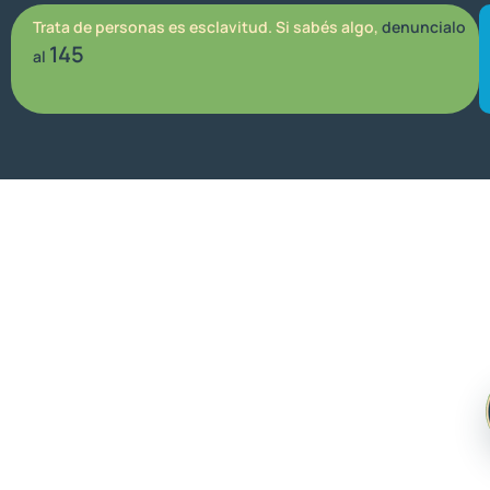
Trata de personas es esclavitud. Si sabés algo,
denuncialo
145
al