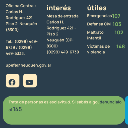
Oficina Central:
interés
útiles
Carlos H.
107
Emergencias
Mesa de entrada
Rodriguez 421 –
Carlos H.
103
Piso 2. Neuquén
Defensa Civil
Rodriguez 421 –
(8300)
102
Maltrato
Piso 2
infantil
Neuquén (CP:
Tel.:
(0299) 449-
148
8300)
Víctimas de
6739 /
(0299)
(0299) 449-6739
violencia
449-5333.
upefe@neuquen.gov.ar
Trata de personas es esclavitud. Si sabés algo,
denuncialo
145
al