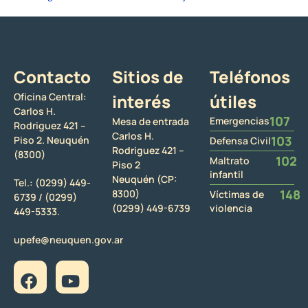
Contacto
Sitios de
Teléfonos
Oficina Central:
interés
útiles
Carlos H.
107
Emergencias
Mesa de entrada
Rodriguez 421 –
Carlos H.
103
Piso 2. Neuquén
Defensa Civil
Rodriguez 421 –
(8300)
102
Maltrato
Piso 2
infantil
Neuquén (CP:
Tel.:
(0299) 449-
148
8300)
Víctimas de
6739 /
(0299)
(0299) 449-6739
violencia
449-5333.
upefe@neuquen.gov.ar