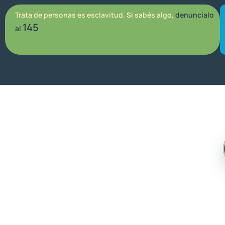
Trata de personas es esclavitud. Si sabés algo,
denuncialo
145
al