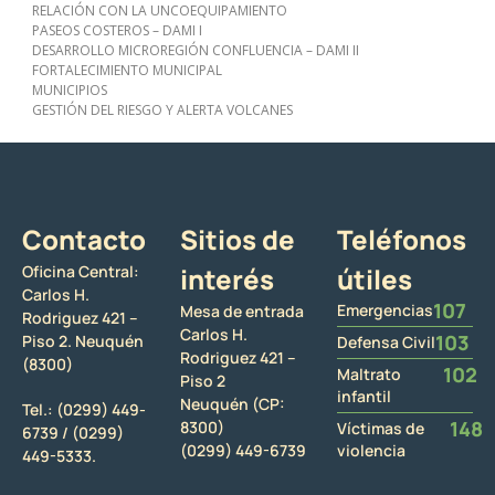
RELACIÓN CON LA UNCOEQUIPAMIENTO
PASEOS COSTEROS – DAMI I
DESARROLLO MICROREGIÓN CONFLUENCIA – DAMI II
FORTALECIMIENTO MUNICIPAL
MUNICIPIOS
GESTIÓN DEL RIESGO Y ALERTA VOLCANES
Contacto
Sitios de
Teléfonos
Oficina Central:
interés
útiles
Carlos H.
107
Emergencias
Mesa de entrada
Rodriguez 421 –
Carlos H.
103
Piso 2. Neuquén
Defensa Civil
Rodriguez 421 –
(8300)
102
Maltrato
Piso 2
infantil
Neuquén (CP:
Tel.:
(0299) 449-
148
8300)
Víctimas de
6739 /
(0299)
(0299) 449-6739
violencia
449-5333.