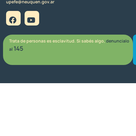
upefe@neuquen.gov.ar
Trata de personas es esclavitud. Si sabés algo,
denuncialo
145
al