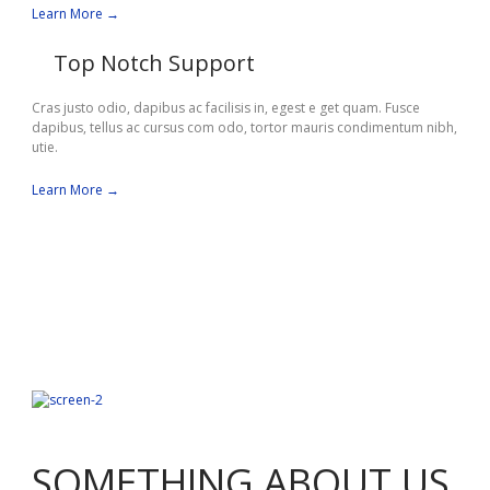
Learn More →
Top Notch Support
Cras justo odio, dapibus ac facilisis in, egest e get quam. Fusce
dapibus, tellus ac cursus com odo, tortor mauris condimentum nibh,
utie.
Learn More →
SOMETHING ABOUT US