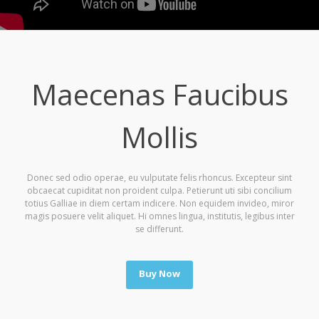
Maecenas Faucibus
Mollis
Donec sed odio operae, eu vulputate felis rhoncus. Excepteur sint
obcaecat cupiditat non proident culpa. Petierunt uti sibi concilium
totius Galliae in diem certam indicere. Non equidem invideo, miror
magis posuere velit aliquet. Hi omnes lingua, institutis, legibus inter
se differunt.
Buy Now