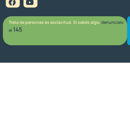
Trata de personas es esclavitud. Si sabés algo,
denuncialo
145
al