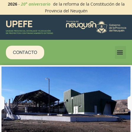
2026
-
20° aniversario
de la reforma de la Constitución de la
Provincia del Neuquén
CONTACTO