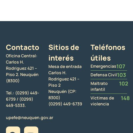
Contacto
Sitios de
Teléfonos
Oficina Central:
interés
útiles
Carlos H.
107
Emergencias
Mesa de entrada
Rodriguez 421 –
Carlos H.
103
Piso 2. Neuquén
Defensa Civil
Rodriguez 421 –
(8300)
102
Maltrato
Piso 2
infantil
Neuquén (CP:
Tel.:
(0299) 449-
148
8300)
Víctimas de
6739 /
(0299)
(0299) 449-6739
violencia
449-5333.
upefe@neuquen.gov.ar