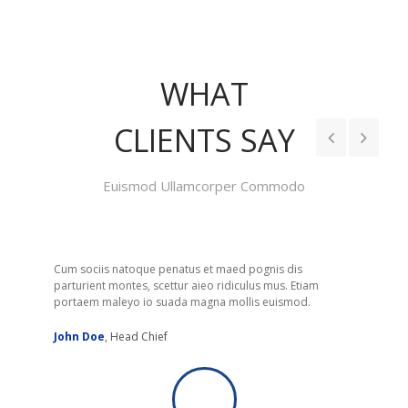
WHAT
CLIENTS SAY
Euismod Ullamcorper Commodo
is
Cum sociis natoque penatus et maed pognis dis
Etiam
parturient montes, scettur aieo ridiculus mus. Etiam
od.
portaem maleyo io suada magna mollis euismod.
Jonathan Iver
,
C.E.O