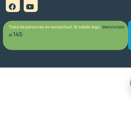
Trata de personas es esclavitud. Si sabés algo,
denuncialo
145
al