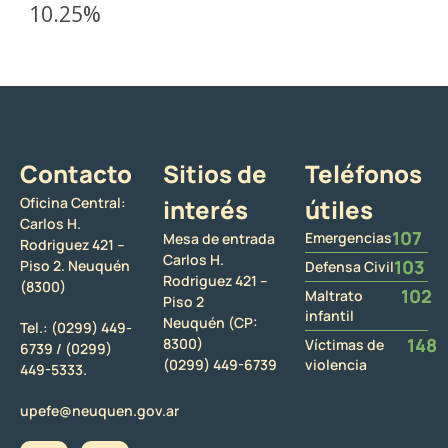
10.25%
Contacto
Sitios de
Teléfonos
Oficina Central:
interés
útiles
Carlos H.
107
Emergencias
Mesa de entrada
Rodriguez 421 –
Carlos H.
103
Piso 2. Neuquén
Defensa Civil
Rodriguez 421 –
(8300)
102
Maltrato
Piso 2
infantil
Neuquén (CP:
Tel.:
(0299) 449-
148
8300)
Víctimas de
6739 /
(0299)
(0299) 449-6739
violencia
449-5333.
upefe@neuquen.gov.ar