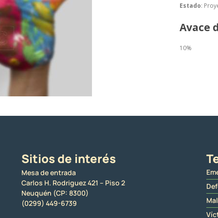
Estado
: Proy
Avace d
10%
Sitios de interés
Te
Eme
Mesa de entrada
Carlos H. Rodriguez 421 – Piso 2
Def
Neuquén (CP: 8300)
Mal
(0299) 449-6739
Víc