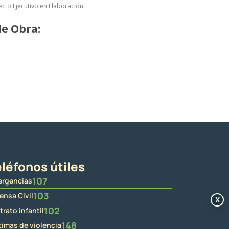
ecto Ejecutivo en Elaboración
e Obra:
léfonos útiles
107
rgencias
103
ensa Civil
X
102
trato infantil
148
timas de violencia