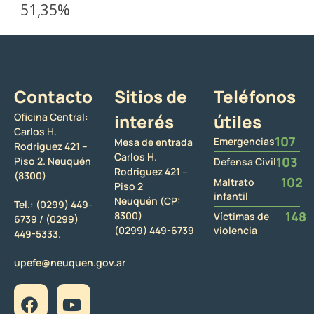
51,35%
Contacto
Sitios de
Teléfonos
Oficina Central:
interés
útiles
Carlos H.
107
Emergencias
Mesa de entrada
Rodriguez 421 –
Carlos H.
103
Piso 2. Neuquén
Defensa Civil
Rodriguez 421 –
(8300)
102
Maltrato
Piso 2
infantil
Neuquén (CP:
Tel.:
(0299) 449-
148
8300)
Víctimas de
6739 /
(0299)
(0299) 449-6739
violencia
449-5333.
upefe@neuquen.gov.ar