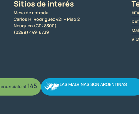
Sitios de interés
Te
Eme
Mesa de entrada
Carlos H. Rodriguez 421 – Piso 2
Def
Neuquén (CP: 8300)
Mal
(0299) 449-6739
Víc
LAS MALVINAS SON ARGENTINAS
145
enuncialo al