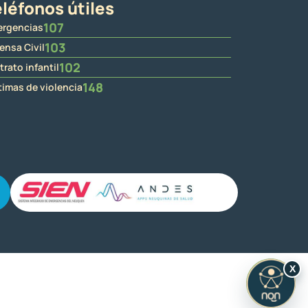
léfonos útiles
107
rgencias
103
ensa Civil
102
trato infantil
148
timas de violencia
X