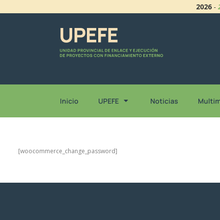
2026
-
Inicio
UPEFE
Noticias
Multi
[woocommerce_change_password]