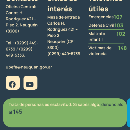
Oficina Central:
interés
útiles
Carlos H.
107
Emergencias
Mesa de entrada
Rodriguez 421 –
Carlos H.
103
Piso 2. Neuquén
Defensa Civil
Rodriguez 421 –
(8300)
102
Maltrato
Piso 2
infantil
Neuquén (CP:
Tel.:
(0299) 449-
148
8300)
Víctimas de
6739 /
(0299)
(0299) 449-6739
violencia
449-5333.
upefe@neuquen.gov.ar
Trata de personas es esclavitud. Si sabés algo,
denuncialo
145
al