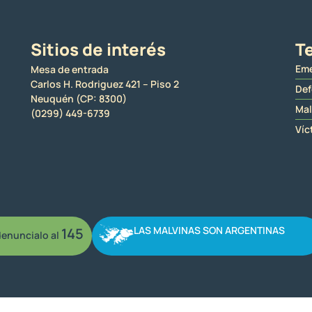
Sitios de interés
Te
Eme
Mesa de entrada
Carlos H. Rodriguez 421 – Piso 2
Def
Neuquén (CP: 8300)
Mal
(0299) 449-6739
Víc
LAS MALVINAS SON ARGENTINAS
145
enuncialo al