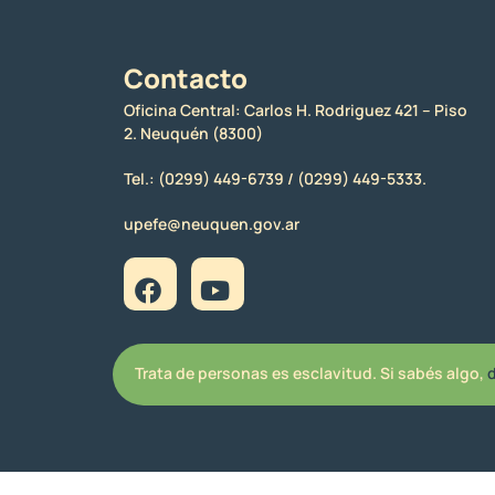
Contacto
Oficina Central: Carlos H. Rodriguez 421 – Piso
2. Neuquén (8300)
Tel.:
(0299) 449-6739 /
(0299) 449-5333.
upefe@neuquen.gov.ar
Trata de personas es esclavitud. Si sabés algo,
d