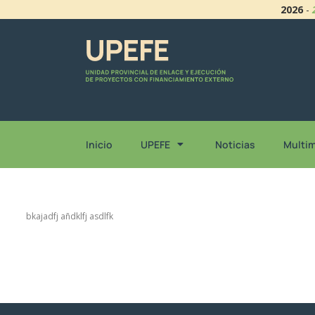
2026
-
Inicio
UPEFE
Noticias
Multi
bkajadfj añdklfj asdlfk