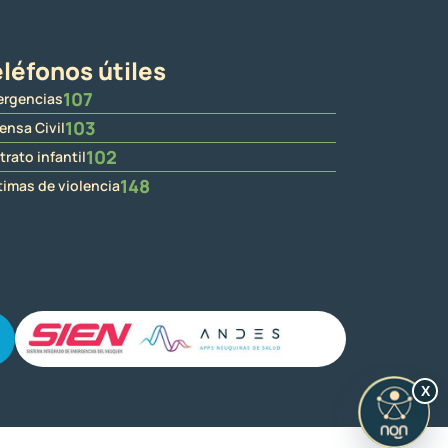
léfonos útiles
107
rgencias
103
ensa Civil
102
trato infantil
148
timas de violencia
X