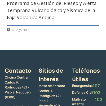
Programa de Gestión del Riesgo y Alerta
Temprana Vulcanológica y Sísmica de la
Faja Volcánica Andina
03 Ago 2016
Contacto
Sitios de
Teléfonos
Oficina Central:
interés
útiles
Carlos H.
107
Emergencias
Mesa de entrada
Rodriguez 421 –
Carlos H.
103
Piso 2. Neuquén
Defensa Civil
Rodriguez 421 –
(8300)
102
Maltrato
Piso 2
infantil
Neuquén (CP: