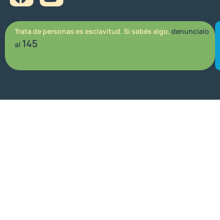
Trata de personas es esclavitud. Si sabés algo,
denuncialo
145
al