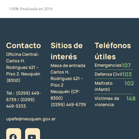
100% Finalizada en 2016
Contacto
Sitios de
Teléfonos
Oficina Central:
interés
útiles
Carlos H.
107
Emergencias
Mesa de entrada
Rodriguez 421 –
Carlos H.
103
Piso 2. Neuquén
Defensa Civil
Rodriguez 421 –
(8300)
102
Maltrato
Piso 2
infantil
Neuquén (CP:
Tel.:
(0299) 449-
148
8300)
Víctimas de
6739 /
(0299)
(0299) 449-6739
violencia
449-5333.
upefe@neuquen.gov.ar