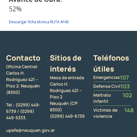
52%
Descargar ficha técnica RUTA Nº43
Contacto
Sitios de
Teléfonos
Oficina Central:
interés
útiles
Carlos H.
107
Emergencias
Mesa de entrada
Rodriguez 421 –
Carlos H.
103
Piso 2. Neuquén
Defensa Civil
Rodriguez 421 –
(8300)
102
Maltrato
Piso 2
infantil
Neuquén (CP:
Tel.:
(0299) 449-
148
8300)
Víctimas de
6739 /
(0299)
(0299) 449-6739
violencia
449-5333.
upefe@neuquen.gov.ar