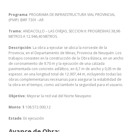
Programa
: PROGRAMA DE INFRAESTRUCTURA VIAL PROVINCIAL
(PIVIP) BIRF 7301 –AR
Tramo:
ANDACOLLO – LAS OVEJAS, SECCION II: PROGRESIVAS 38,96
METROS A 12.946,40 METROS.
Descripción
: La obra a ejecutar se ubica la noroeste de la
Provincia, en el Departamento de Minas, Provincia de Neuquén. Los
trabajos consisten en la construcción de la Obra Básica, en un ancho
de coronamiento de 9.70 m y la ejecución de una calzada
pavimentada con concreto asfáltico, en 6,7 m de ancho y 0,05 m de
espesor, en una longitud total de 12.907,44 m, incluyendo todas las
obras complementarias necesarias para asegurar la estabilidad de
la obra en el tiempo, como así también la seguridad para el usuario.
Objetivo:
Mejorar la red vial del Norte Neuquino
Monto
: $ 108.572.000,12
Estado
: En ejecución
Avance de Obra: