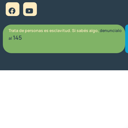
Trata de personas es esclavitud. Si sabés algo,
denuncialo
145
al