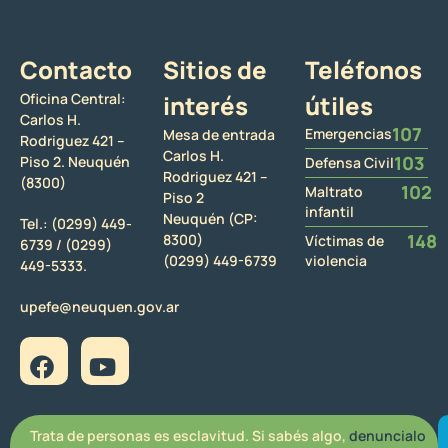
Contacto
Sitios de
Teléfonos
Oficina Central:
interés
útiles
Carlos H.
107
Emergencias
Mesa de entrada
Rodriguez 421 –
Carlos H.
103
Piso 2. Neuquén
Defensa Civil
Rodriguez 421 –
(8300)
102
Maltrato
Piso 2
infantil
Neuquén (CP:
Tel.:
(0299) 449-
148
8300)
Víctimas de
6739 /
(0299)
(0299) 449-6739
violencia
449-5333.
upefe@neuquen.gov.ar
Trata de personas es esclavitud. Si sabés algo,
denuncialo