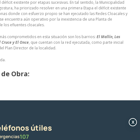
 déficit existente por etapas sucesivas. En tal sentido, la Municipalidad
gostura, ha priorizado resolver en una primera Etapa el déficit existente
onas donde con esfuerzo propio se han ejecutado las Redes Cloacales y
 se encuentra aún operativo por la inexistencia de una Planta de
e los efluentes cloacales.
más comprometidos en esta situación son los barrios:
El Mallín, Las
l Cruce y El Once
, que cuentan con la red ejecutada, como parte inicial
l Plan Director de la localidad.
ada.
 de Obra:
X
léfonos útiles
107
rgencias