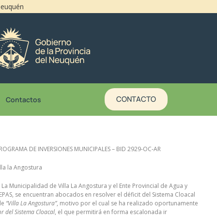
 Neuquén
CONTACTO
Contactos
PROGRAMA DE INVERSIONES MUNICIPALES – BID 2929-OC-AR
illa la Angostura
: La Municipalidad de Villa La Angostura y el Ente Provincial de Agua y
PAS, se encuentran abocados en resolver el déficit del Sistema Cloacal
de
“Villa La Angostura”
, motivo por el cual se ha realizado oportunamente
r del Sistema Cloacal
, el que permitirá en forma escalonada ir