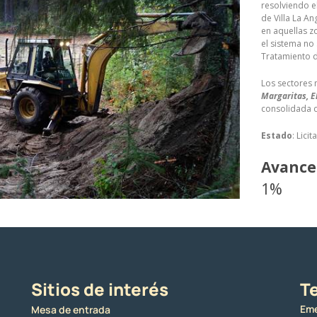
resolviendo el
de Villa La An
en aquellas z
el sistema no
Tratamiento d
Los sectores 
Margaritas, E
consolidada de
Estado
: Licit
Avance
1%
Sitios de interés
Te
Eme
Mesa de entrada