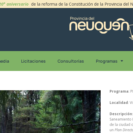
20° aniversario
de la reforma de la Constitución de la Provincia del
media
Licitaciones
Consultorías
Programas
Programa
: 
Localidad
: V
Descripción
Saneamiento E
de la ciudad 
un
Plan Directo