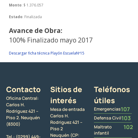
Monto
: $ 1.376.057
Estado
: Finalizada
Avance de Obra:
100% Finalizado mayo 2017
Descargar ficha técnica Playón EscuelaNº15
Contacto
Sitios de
Teléfonos
Oficina Central:
interés
útiles
Carlos H.
107
Emergencias
Mesa de entrada
Rodriguez 421 –
Carlos H.
103
Piso 2. Neuquén
Defensa Civil
Rodriguez 421 –
(8300)
102
Maltrato
Piso 2
infantil
Neuquén (CP:
Tel.:
(0299) 449-