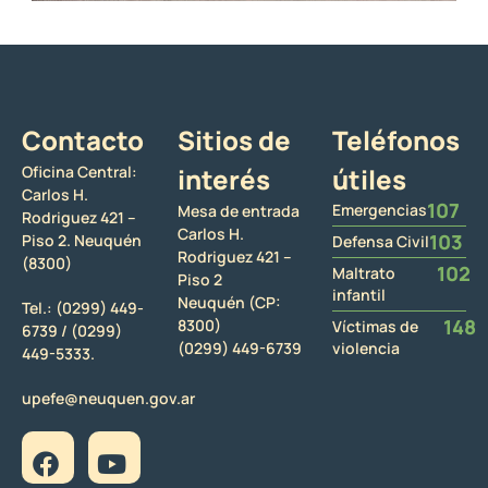
Contacto
Sitios de
Teléfonos
Oficina Central:
interés
útiles
Carlos H.
107
Emergencias
Mesa de entrada
Rodriguez 421 –
Carlos H.
103
Piso 2. Neuquén
Defensa Civil
Rodriguez 421 –
(8300)
102
Maltrato
Piso 2
infantil
Neuquén (CP:
Tel.:
(0299) 449-
148
8300)
Víctimas de
6739 /
(0299)
(0299) 449-6739
violencia
449-5333.
upefe@neuquen.gov.ar