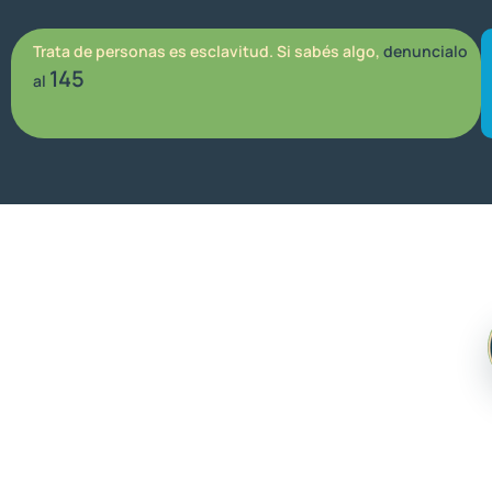
Trata de personas es esclavitud. Si sabés algo,
denuncialo
145
al