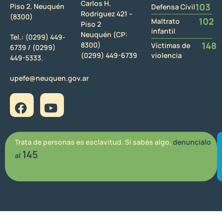
Carlos H.
103
Piso 2. Neuquén
Defensa Civil
Rodriguez 421 –
(8300)
102
Maltrato
Piso 2
infantil
Neuquén (CP:
Tel.:
(0299) 449-
148
8300)
Víctimas de
6739 /
(0299)
(0299) 449-6739
violencia
449-5333.
upefe@neuquen.gov.ar
Trata de personas es esclavitud. Si sabés algo,
denuncialo
145
al