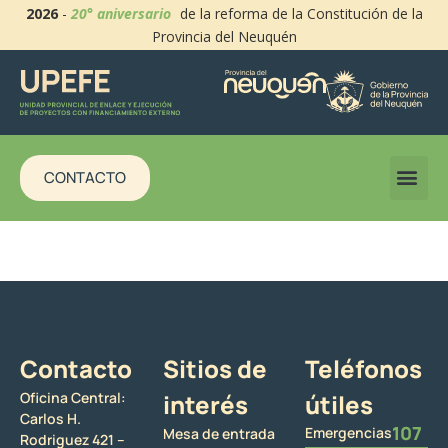
2026
-
20° aniversario
de la reforma de la Constitución de la
Provincia del Neuquén
CONTACTO
Contacto
Sitios de
Teléfonos
Oficina Central:
interés
útiles
Carlos H.
107
Emergencias
Mesa de entrada
Rodriguez 421 –