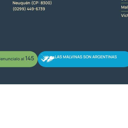
Neuquén (CP: 8300)
Mal
(0299) 449-6739
Víc
LAS MALVINAS SON ARGENTINAS
145
enuncialo al