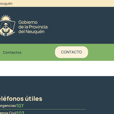
 Neuquén
CONTACTO
Contactos
léfonos útiles
107
rgencias
103
ensa Civil