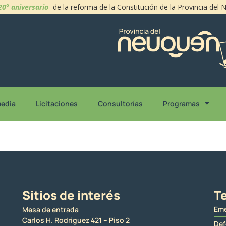
20° aniversario
de la reforma de la Constitución de la Provincia del
media
Licitaciones
Consultorías
Programas
Sitios de interés
Te
Eme
Mesa de entrada
Carlos H. Rodriguez 421 – Piso 2
Def