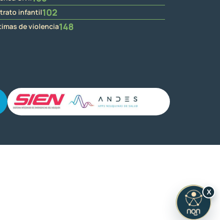
102
trato infantil
148
timas de violencia
X