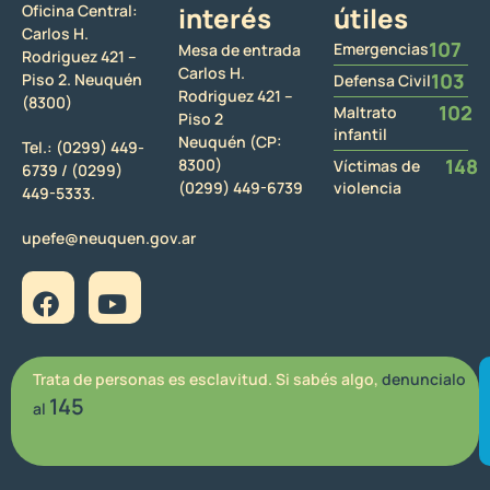
Oficina Central:
interés
útiles
Carlos H.
107
Emergencias
Mesa de entrada
Rodriguez 421 –
Carlos H.
103
Piso 2. Neuquén
Defensa Civil
Rodriguez 421 –
(8300)
102
Maltrato
Piso 2
infantil
Neuquén (CP:
Tel.:
(0299) 449-
148
8300)
Víctimas de
6739 /
(0299)
(0299) 449-6739
violencia
449-5333.
upefe@neuquen.gov.ar
Trata de personas es esclavitud. Si sabés algo,
denuncialo
145
al