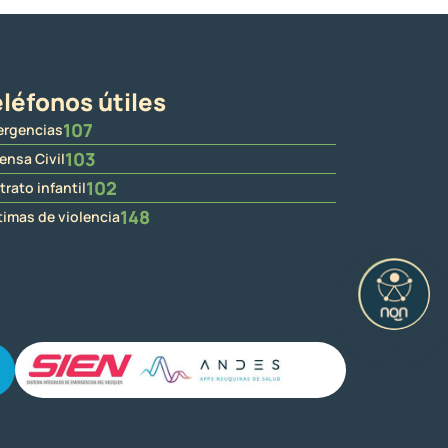
léfonos útiles
107
rgencias
103
ensa Civil
102
trato infantil
148
timas de violencia