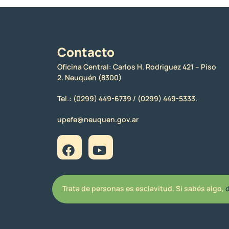
Contacto
Oficina Central: Carlos H. Rodriguez 421 – Piso
2. Neuquén (8300)
Tel.:
(0299) 449-6739 /
(0299) 449-5333.
upefe@neuquen.gov.ar
Trata de personas es esclavitud. Si sabés algo,
d