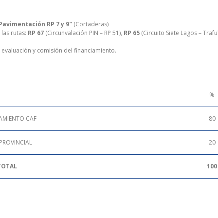
Pavimentación RP 7 y 9″
(Cortaderas)
as rutas:
RP 67
(Circunvalación PIN – RP 51),
RP 65
(Circuito Siete Lagos – Trafu
evaluación y comisión del financiamiento.
%
AMIENTO CAF
80
PROVINCIAL
20
TOTAL
100