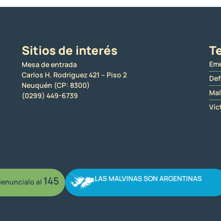
Sitios de interés
Te
Eme
Mesa de entrada
Carlos H. Rodriguez 421 – Piso 2
Def
Neuquén (CP: 8300)
Mal
(0299) 449-6739
Víc
LAS MALVINAS SON ARGENTINAS
145
enuncialo al