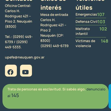
Oficina Central:
interés
útiles
Carlos H.
107
Emergencias
Mesa de entrada
Rodriguez 421 –
Carlos H.
103
Piso 2. Neuquén
Defensa Civil
Rodriguez 421 –
(8300)
102
Maltrato
Piso 2
infantil
Neuquén (CP:
Tel.:
(0299) 449-
148
8300)
Víctimas de
6739 /
(0299)
(0299) 449-6739
violencia
449-5333.
upefe@neuquen.gov.ar
Trata de personas es esclavitud. Si sabés algo,
denuncialo
145
al