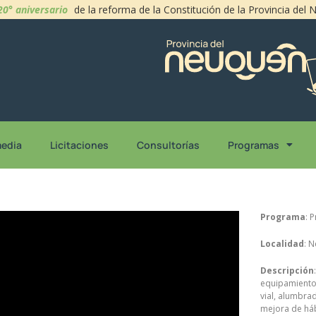
20° aniversario
de la reforma de la Constitución de la Provincia del
media
Licitaciones
Consultorías
Programas
Programa
: 
Localidad
: 
Descripción
equipamiento 
vial, alumbra
mejora de háb