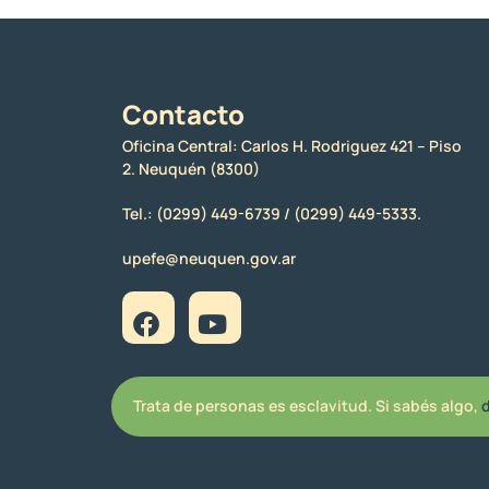
Contacto
Oficina Central: Carlos H. Rodriguez 421 – Piso
2. Neuquén (8300)
Tel.:
(0299) 449-6739 /
(0299) 449-5333.
upefe@neuquen.gov.ar
Trata de personas es esclavitud. Si sabés algo,
d