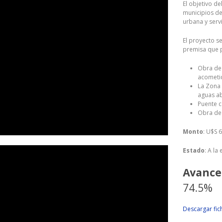
El objetivo d
municipios de 
urbana y servi
El proyecto s
premisa que 
Obra de 
acometid
La Zona 
aguas a
Puente c
Obra de
Monto
: U$S 
Estado
: A la
Avance
74.5%
Descargar fi