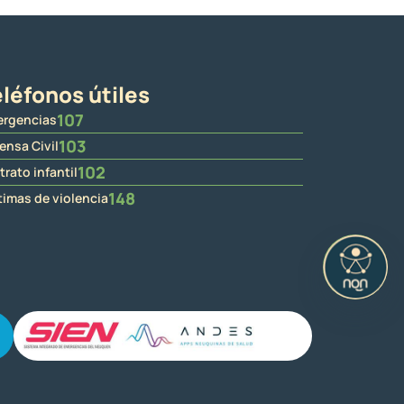
léfonos útiles
107
rgencias
103
ensa Civil
102
trato infantil
148
timas de violencia