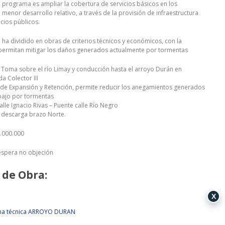
el programa es ampliar la cobertura de servicios básicos en los
menor desarrollo relativo, a través de la provisión de infraestructura
cios públicos.
e ha dividido en obras de criterios técnicos y económicos, con la
permitan mitigar los daños generados actualmente por tormentas
Toma sobre el río Limay y conducción hasta el arroyo Durán en
a Colector III
de Expansión y Retención, permite reducir los anegamientos generados
bajo por tormentas
alle Ignacio Rivas – Puente calle Río Negro
 descarga brazo Norte.
6.000.000
 espera no objeción
 de Obra:
X
cha técnica ARROYO DURAN