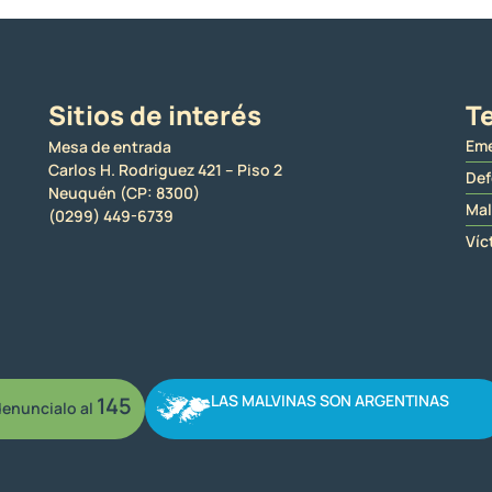
Sitios de interés
Te
Eme
Mesa de entrada
Carlos H. Rodriguez 421 – Piso 2
Def
Neuquén (CP: 8300)
Mal
(0299) 449-6739
Víc
LAS MALVINAS SON ARGENTINAS
145
enuncialo al