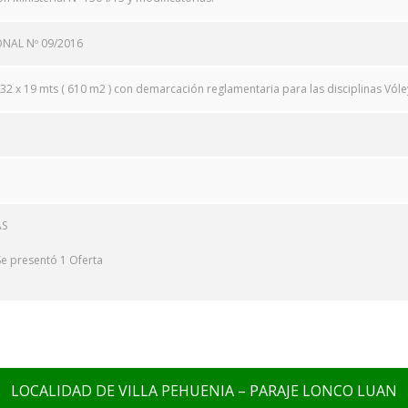
ONAL Nº 09/2016
32 x 19 mts ( 610 m
2
) con demarcación reglamentaria para las disciplinas Vóle
AS
Se presentó 1 Oferta
LOCALIDAD DE VILLA PEHUENIA – PARAJE LONCO LUAN