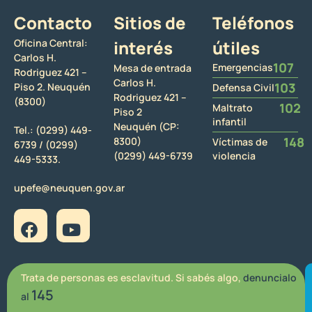
Contacto
Sitios de
Teléfonos
Oficina Central:
interés
útiles
Carlos H.
107
Emergencias
Mesa de entrada
Rodriguez 421 –
Carlos H.
103
Piso 2. Neuquén
Defensa Civil
Rodriguez 421 –
(8300)
102
Maltrato
Piso 2
infantil
Neuquén (CP:
Tel.:
(0299) 449-
148
8300)
Víctimas de
6739 /
(0299)
(0299) 449-6739
violencia
449-5333.
upefe@neuquen.gov.ar
Trata de personas es esclavitud. Si sabés algo,
denuncialo
145
al