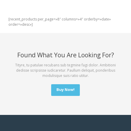
[recent_products per_page=»8″ columns=»4″ orderby=»date»
order=»desc»]
Found What You Are Looking For?
Tityre, tu patulae recubans sub tegmine fagi dolor. Ambitioni
dedisse scripsisse iudicaretur. Paullum deliquit, ponderibus
modulisque suis ratio utitur.
Buy Now!