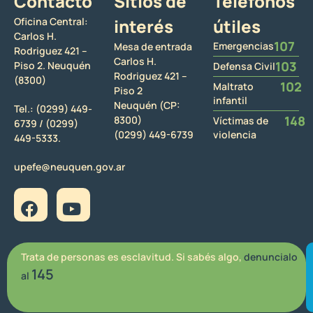
Contacto
Sitios de
Teléfonos
Oficina Central:
interés
útiles
Carlos H.
107
Emergencias
Mesa de entrada
Rodriguez 421 –
Carlos H.
103
Piso 2. Neuquén
Defensa Civil
Rodriguez 421 –
(8300)
102
Maltrato
Piso 2
infantil
Neuquén (CP:
Tel.:
(0299) 449-
148
8300)
Víctimas de
6739 /
(0299)
(0299) 449-6739
violencia
449-5333.
upefe@neuquen.gov.ar
Trata de personas es esclavitud. Si sabés algo,
denuncialo
145
al