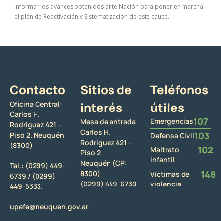
informar los avances obtenidos ante Nación para poner en marcha
el plan de Reactivación y Sistematización de este cauce.
Contacto
Sitios de
Teléfonos
Oficina Central:
interés
útiles
Carlos H.
107
Emergencias
Mesa de entrada
Rodriguez 421 –
Carlos H.
103
Piso 2. Neuquén
Defensa Civil
Rodriguez 421 –
(8300)
102
Maltrato
Piso 2
infantil
Neuquén (CP:
Tel.:
(0299) 449-
148
8300)
Víctimas de
6739 /
(0299)
(0299) 449-6739
violencia
449-5333.
upefe@neuquen.gov.ar