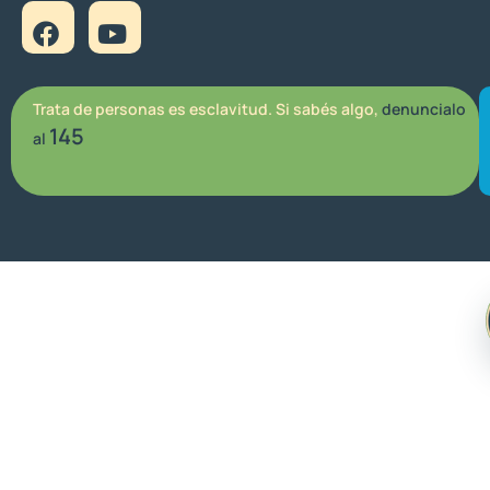
Trata de personas es esclavitud. Si sabés algo,
denuncialo
145
al