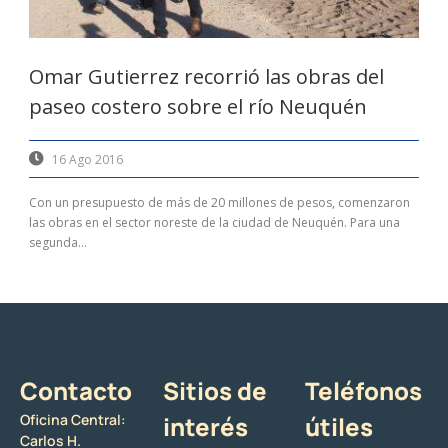
Omar Gutierrez recorrió las obras del
paseo costero sobre el río Neuquén
16 Ago 2016
Con un presupuesto de más de 20 millones de pesos, comenzaron
las obras en el sector noreste de la ciudad de Neuquén. Para una
segunda...
Contacto
Sitios de
Teléfonos
Oficina Central:
interés
útiles
Carlos H.