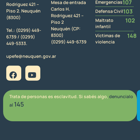
107
Emergencias
Mesa de entrada
Rodriguez 421 –
Carlos H.
103
Piso 2. Neuquén
Defensa Civil
Rodriguez 421 –
(8300)
102
Maltrato
Piso 2
infantil
Neuquén (CP:
Tel.:
(0299) 449-
148
8300)
Víctimas de
6739 /
(0299)
(0299) 449-6739
violencia
449-5333.
upefe@neuquen.gov.ar
Trata de personas es esclavitud. Si sabés algo,
denuncialo
145
al