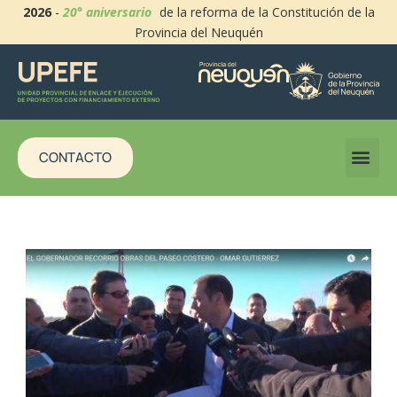
2026
-
20° aniversario
de la reforma de la Constitución de la
Provincia del Neuquén
CONTACTO